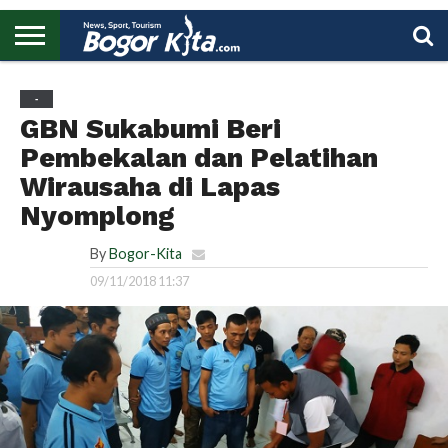
HOME
BOGOR
REGIONAL
NASIONAL
PENDIDIKAN
WISATA
OLAHRAGA
LAPORAN
PROFIL
UTAMA
-
GBN Sukabumi Beri
Pembekalan dan Pelatihan
Wirausaha di Lapas
Nyomplong
By
Bogor-Kita
09/11/2018 11:37