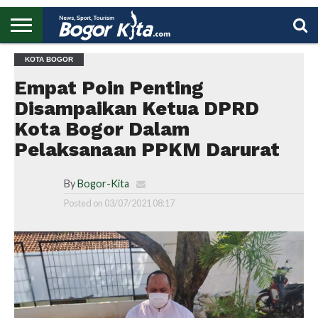
HOME
KOTA BOGOR
BOGOR
REGIONAL
NASIONAL
PENDIDIKAN
WISATA
OLAHRAGA
LAPORAN
PROFIL
UTAMA
Empat Poin Penting
Disampaikan Ketua DPRD
Kota Bogor Dalam
Pelaksanaan PPKM Darurat
By
Bogor-Kita
Posted on
03/07/2021 08:17