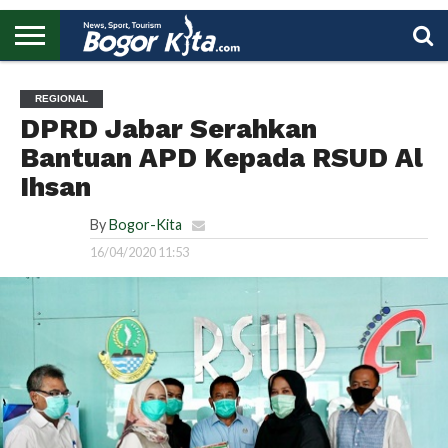
HOME
BOGOR
REGIONAL
NASIONAL
PENDIDIKAN
WISATA
OLAHRAGA
LAPORAN
PROFIL
UTAMA
REGIONAL
DPRD Jabar Serahkan
Bantuan APD Kepada RSUD Al
Ihsan
By
Bogor-Kita
16/04/2020 11:53