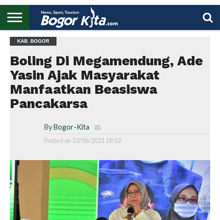
HOME
KAB. BOGOR
BOGOR
REGIONAL
NASIONAL
PENDIDIKAN
WISATA
OLAHRAGA
LAPORAN
PROFIL
UTAMA
Boling Di Megamendung, Ade
Yasin Ajak Masyarakat
Manfaatkan Beasiswa
Pancakarsa
By
Bogor-Kita
Posted on
23/06/2021 18:52