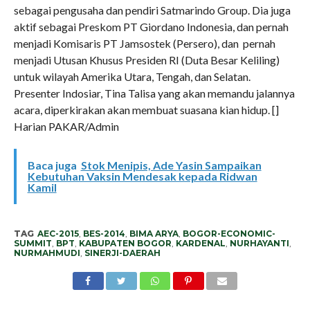
sebagai pengusaha dan pendiri Satmarindo Group. Dia juga
aktif sebagai Preskom PT Giordano Indonesia, dan pernah
menjadi Komisaris PT Jamsostek (Persero), dan pernah
menjadi Utusan Khusus Presiden RI (Duta Besar Keliling)
untuk wilayah Amerika Utara, Tengah, dan Selatan.
Presenter Indosiar, Tina Talisa yang akan memandu jalannya
acara, diperkirakan akan membuat suasana kian hidup. []
Harian PAKAR/Admin
Baca juga
Stok Menipis, Ade Yasin Sampaikan
Kebutuhan Vaksin Mendesak kepada Ridwan
Kamil
TAG
AEC-2015
,
BES-2014
,
BIMA ARYA
,
BOGOR-ECONOMIC-
SUMMIT
,
BPT
,
KABUPATEN BOGOR
,
KARDENAL
,
NURHAYANTI
,
NURMAHMUDI
,
SINERJI-DAERAH