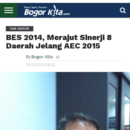
HOME
BOGOR
REGIONAL
NASIONAL
PENDIDIKAN
WISATA
OLAHRAGA
LAPORAN
PROFIL
UTAMA
KAB. BOGOR
BES 2014, Merajut Sinerji 8
Daerah Jelang AEC 2015
By
Bogor-Kita
05/12/2014 18:12