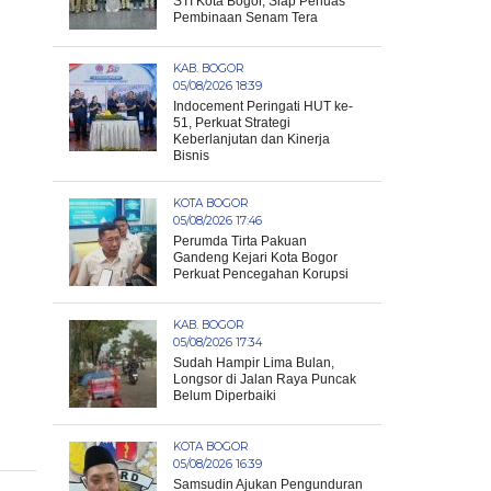
STI Kota Bogor, Siap Perluas
Pembinaan Senam Tera
KAB. BOGOR
05/08/2026 18:39
Indocement Peringati HUT ke-
51, Perkuat Strategi
Keberlanjutan dan Kinerja
Bisnis
KOTA BOGOR
05/08/2026 17:46
Perumda Tirta Pakuan
Gandeng Kejari Kota Bogor
Perkuat Pencegahan Korupsi
KAB. BOGOR
05/08/2026 17:34
Sudah Hampir Lima Bulan,
Longsor di Jalan Raya Puncak
Belum Diperbaiki
KOTA BOGOR
05/08/2026 16:39
Samsudin Ajukan Pengunduran