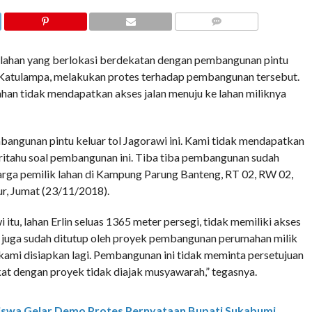
COMMENTS
ahan yang berlokasi berdekatan dengan pembangunan pintu
n Katulampa, melakukan protes terhadap pembangunan tersebut.
ahan tidak mendapatkan akses jalan menuju ke lahan miliknya
mbangunan pintu keluar tol Jagorawi ini. Kami tidak mendapatkan
beritahu soal pembangunan ini. Tiba tiba pembangunan sudah
warga pemilik lahan di Kampung Parung Banteng, RT 02, RW 02,
, Jumat (23/11/2018).
tu, lahan Erlin seluas 1365 meter persegi, tidak memiliki akses
ya juga sudah ditutup oleh proyek pembangunan perumahan milik
 kami disiapkan lagi. Pembangunan ini tidak meminta persetujuan
at dengan proyek tidak diajak musyawarah,” tegasnya.
swa Gelar Demo Protes Pernyataan Bupati Sukabumi