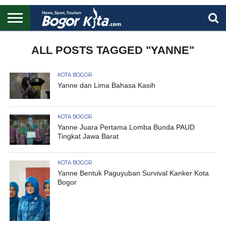
HOME
BOGOR
REGIONAL
NASIONAL
PENDIDIKAN
WISATA
OLAHRAGA
LAPORAN
PROFIL
ALL POSTS TAGGED "YANNE"
UTAMA
KOTA BOGOR
Yanne dan Lima Bahasa Kasih
KOTA BOGOR
Yanne Juara Pertama Lomba Bunda PAUD
Tingkat Jawa Barat
KOTA BOGOR
Yanne Bentuk Paguyuban Survival Kanker Kota
Bogor