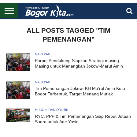
HOME
BOGOR
REGIONAL
NASIONAL
PENDIDIKAN
WISATA
OLAHRAGA
LAPORAN
PROFIL
ALL POSTS TAGGED "TIM
UTAMA
PEMENANGAN"
NASIONAL
Parpol Pendukung Siapkan Strategi masing-
Masing untuk Menangkan Jokowi-Maruf Amin
NASIONAL
Tim Pemenangan Jokowi-KH Ma’ruf Amin Kota
Bogor Terbentuk, Target Menang Mutlak
HUKUM DAN POLITIK
RYC, PPP & Tim Pemenangan Siap Rebut Jutaan
Suara untuk Ade Yasin