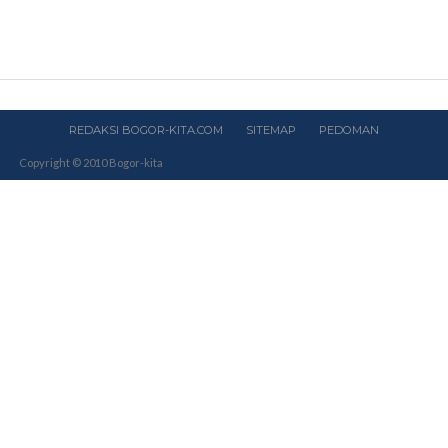
REDAKSI BOGOR-KITA.COM
SITEMAP
PEDOMAN
Copyright © 2010 Bogor-kita