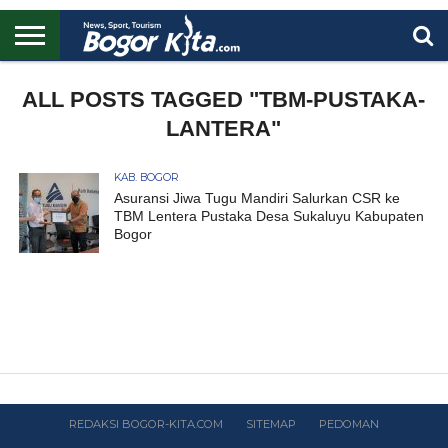
HOME
BOGOR
REGIONAL
NASIONAL
PENDIDIKAN
WISATA
OLAHRAGA
LAPORAN
PROFIL
ALL POSTS TAGGED "TBM-PUSTAKA-
UTAMA
LANTERA"
KAB. BOGOR
Asuransi Jiwa Tugu Mandiri Salurkan CSR ke
TBM Lentera Pustaka Desa Sukaluyu Kabupaten
Bogor
REDAKSI BOGOR-KITA.COM
SITEMAP
PEDOMAN