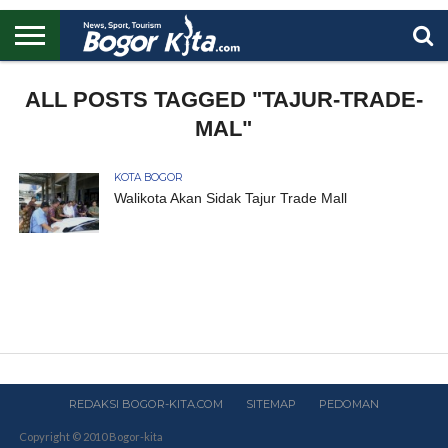
HOME
BOGOR
REGIONAL
NASIONAL
PENDIDIKAN
WISATA
OLAHRAGA
LAPORAN
PROFIL
ALL POSTS TAGGED "TAJUR-TRADE-
UTAMA
MAL"
KOTA BOGOR
Walikota Akan Sidak Tajur Trade Mall
REDAKSI BOGOR-KITA.COM
SITEMAP
PEDOMAN
Copyright © 2010 Bogor-kita