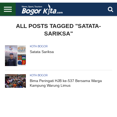
HOME
BOGOR
REGIONAL
NASIONAL
PENDIDIKAN
WISATA
OLAHRAGA
LAPORAN
PROFIL
ALL POSTS TAGGED "SATATA-
UTAMA
SARIKSA"
KOTA BOGOR
Satata Sariksa
KOTA BOGOR
Bima Peringati HJB ke-537 Bersama Warga
Kampung Warung Limus