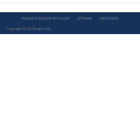
REDAKSI BOGOR-KITA.COM
SITEMAP
PEDOMAN
Copyright © 2010 Bogor-kita