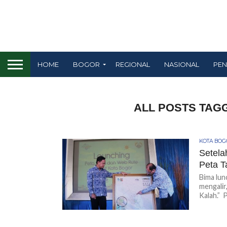
HOME
BOGOR
REGIONAL
NASIONAL
PEN
ALL POSTS TAG
KOTA BO
Setela
Peta T
Bima lun
mengalir
Kalah.” P