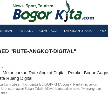
DIDIKAN
WISATA
OLAHRAGA
LAPORAN UTAMA
PROF
GED "RUTE-ANGKOT-DIGITAL"
GOR
h Meluncurkan Rute Angkot Digital, Pemkot Bogor Gaga
ata Ruang Digital
curkan rute angkot digital BOGOR-KITA.com – Panta rei, terus
, kata sastrawan Sutan Takdir Alisyahbana dalam buku “Menang dan
anta...