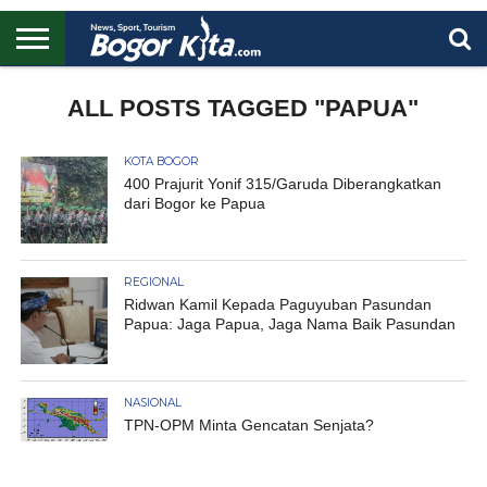
HOME
BOGOR
REGIONAL
NASIONAL
PENDIDIKAN
WISATA
OLAHRAGA
LAPORAN
PROFIL
ALL POSTS TAGGED "PAPUA"
UTAMA
KOTA BOGOR
400 Prajurit Yonif 315/Garuda Diberangkatkan
dari Bogor ke Papua
REGIONAL
Ridwan Kamil Kepada Paguyuban Pasundan
Papua: Jaga Papua, Jaga Nama Baik Pasundan
NASIONAL
TPN-OPM Minta Gencatan Senjata?