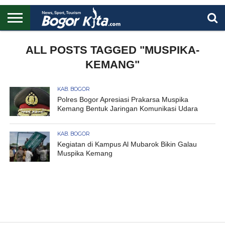
HOME
BOGOR
REGIONAL
NASIONAL
PENDIDIKAN
WISATA
OLAHRAGA
LAPORAN
PROFIL
ALL POSTS TAGGED "MUSPIKA-
UTAMA
KEMANG"
KAB. BOGOR
Polres Bogor Apresiasi Prakarsa Muspika
Kemang Bentuk Jaringan Komunikasi Udara
KAB. BOGOR
Kegiatan di Kampus Al Mubarok Bikin Galau
Muspika Kemang