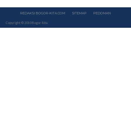
REDAKSI BOGOR-KITA.COM
SITEMAP
PEDOMAN
Copyright © 2010 Bogor-kita