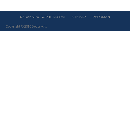
REDAKSI BOGOR-KITA.COM
SITEMAP
PEDOMAN
Copyright © 2010 Bogor-kita