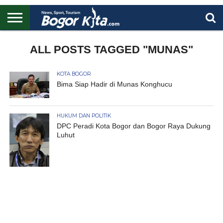
HOME
BOGOR
REGIONAL
NASIONAL
PENDIDIKAN
WISATA
OLAHRAGA
LAPORAN
PROFIL
ALL POSTS TAGGED "MUNAS"
UTAMA
KOTA BOGOR
Bima Siap Hadir di Munas Konghucu
HUKUM DAN POLITIK
DPC Peradi Kota Bogor dan Bogor Raya Dukung
Luhut