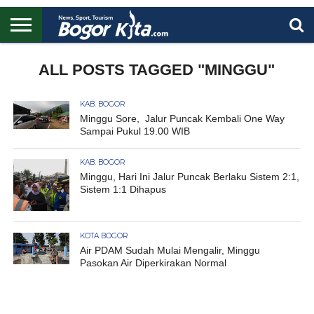
HOME
BOGOR
REGIONAL
NASIONAL
PENDIDIKAN
WISATA
OLAHRAGA
LAPORAN
PROFIL
ALL POSTS TAGGED "MINGGU"
UTAMA
KAB. BOGOR
Minggu Sore, Jalur Puncak Kembali One Way
Sampai Pukul 19.00 WIB
KAB. BOGOR
Minggu, Hari Ini Jalur Puncak Berlaku Sistem 2:1,
Sistem 1:1 Dihapus
KOTA BOGOR
Air PDAM Sudah Mulai Mengalir, Minggu
Pasokan Air Diperkirakan Normal