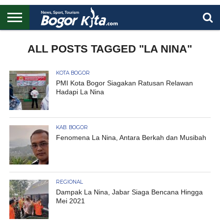
HOME
BOGOR
REGIONAL
NASIONAL
PENDIDIKAN
WISATA
OLAHRAGA
LAPORAN
PROFIL
ALL POSTS TAGGED "LA NINA"
UTAMA
KOTA BOGOR
PMI Kota Bogor Siagakan Ratusan Relawan
Hadapi La Nina
KAB. BOGOR
Fenomena La Nina, Antara Berkah dan Musibah
REGIONAL
Dampak La Nina, Jabar Siaga Bencana Hingga
Mei 2021