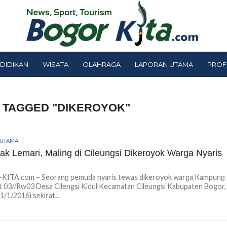
DIDIKAN
WISATA
OLAHRAGA
LAPORAN UTAMA
PROF
 TAGGED "DIKEROYOK"
 UTAMA
ak Lemari, Maling di Cileungsi Dikeroyok Warga Nyaris
ITA.com – Seorang pemuda nyaris tewas dikeroyok warga Kampung
 03//Rw03 Desa Cilengsi Kidul Kecamatan Cileungsi Kabupaten Bogor,
1/1/2016) sekirat...