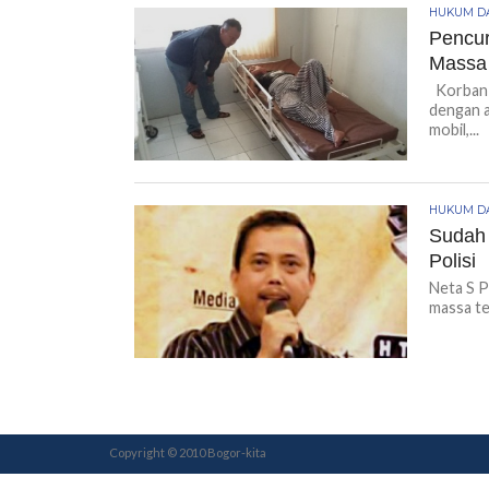
HUKUM DA
Pencur
Massa
Korban 
dengan a
mobil,...
HUKUM DA
Sudah 
Polisi
Neta S 
massa te
Copyright © 2010 Bogor-kita