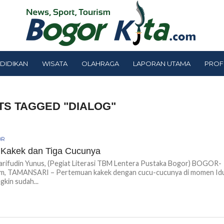
DIDIKAN
WISATA
OLAHRAGA
LAPORAN UTAMA
PROF
TS TAGGED "DIALOG"
OR
 Kakek dan Tiga Cucunya
arifudin Yunus, (Pegiat Literasi TBM Lentera Pustaka Bogor) BOGOR-
m, TAMANSARI – Pertemuan kakek dengan cucu-cucunya di momen Idu
gkin sudah...