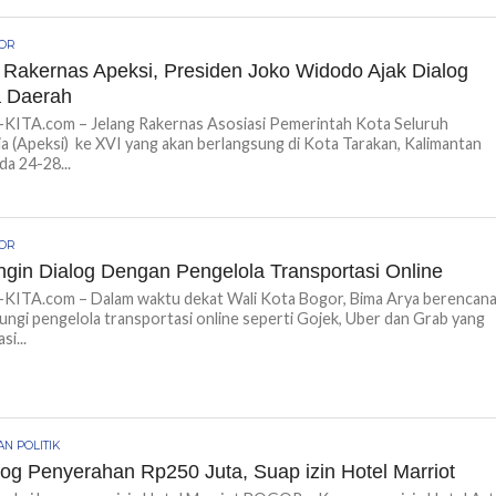
GOR
 Rakernas Apeksi, Presiden Joko Widodo Ajak Dialog
a Daerah
ITA.com – Jelang Rakernas Asosiasi Pemerintah Kota Seluruh
a (Apeksi) ke XVI yang akan berlangsung di Kota Tarakan, Kalimantan
da 24-28...
GOR
ngin Dialog Dengan Pengelola Transportasi Online
ITA.com – Dalam waktu dekat Wali Kota Bogor, Bima Arya berencan
ngi pengelola transportasi online seperti Gojek, Uber dan Grab yang
i...
N POLITIK
alog Penyerahan Rp250 Juta, Suap izin Hotel Marriot