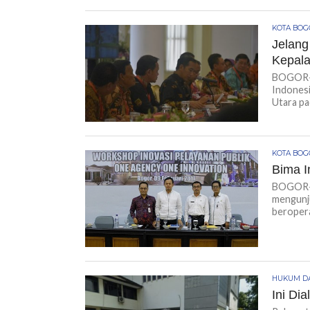
KOTA BO
Jelang
Kepal
BOGOR-K
Indonesi
Utara pa
KOTA BO
Bima I
BOGOR-K
mengunju
beroperas
HUKUM DA
Ini Di