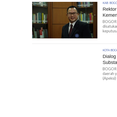
KAB. BOG
Rektor
Kemenr
BOGOR-K
disatuka
keputusa
KOTA BO
Dialog
Substa
BOGOR-K
daerah y
(Apeksi) 