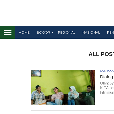
HOME
BOGOR
REGIONAL
NASIONAL
PEN
ALL POS
KAB. BOG
Dialog
Oleh: Sy
KITA.co
Fitri mun