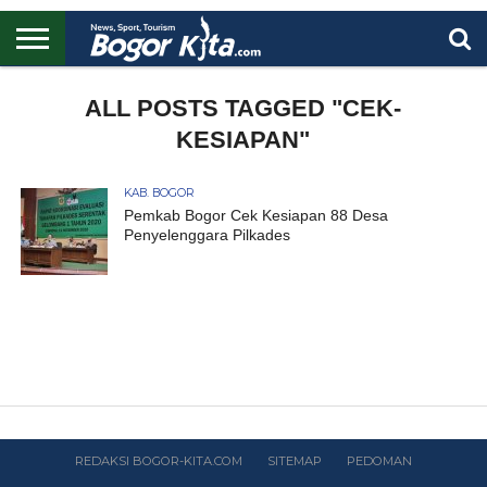
HOME
BOGOR
REGIONAL
NASIONAL
PENDIDIKAN
WISATA
OLAHRAGA
LAPORAN
PROFIL
ALL POSTS TAGGED "CEK-
UTAMA
KESIAPAN"
KAB. BOGOR
Pemkab Bogor Cek Kesiapan 88 Desa
Penyelenggara Pilkades
REDAKSI BOGOR-KITA.COM
SITEMAP
PEDOMAN