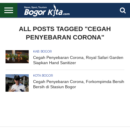
HOME
BOGOR
REGIONAL
NASIONAL
PENDIDIKAN
WISATA
OLAHRAGA
LAPORAN
PROFIL
ALL POSTS TAGGED "CEGAH
UTAMA
PENYEBARAN CORONA"
KAB. BOGOR
Cegah Penyebaran Corona, Royal Safari Garden
Siapkan Hand Sanitizer
KOTA BOGOR
Cegah Penyebaran Corona, Forkompimda Bersih
Bersih di Stasiun Bogor