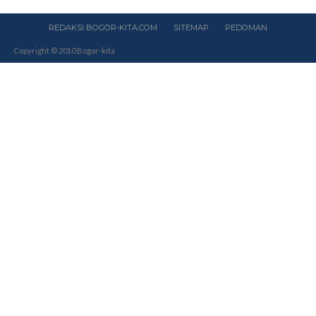
REDAKSI BOGOR-KITA.COM
SITEMAP
PEDOMAN
Copyright © 2010 Bogor-kita