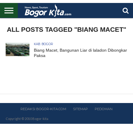
HOME
BOGOR
REGIONAL
NASIONAL
PENDIDIKAN
WISATA
OLAHRAGA
LAPORAN
PROFIL
ALL POSTS TAGGED "BIANG MACET"
UTAMA
KAB. BOGOR
Biang Macet, Bangunan Liar di laladon Dibongkar
Paksa
REDAKSI BOGOR-KITA.COM
SITEMAP
PEDOMAN
Copyright © 2010 Bogor-kita