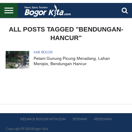
HOME
BOGOR
REGIONAL
NASIONAL
PENDIDIKAN
WISATA
OLAHRAGA
LAPORAN
PROFIL
ALL POSTS TAGGED "BENDUNGAN-
UTAMA
HANCUR"
KAB. BOGOR
Petani Gunung Picung Meradang, Lahan
Menipis, Bendungan Hancur
REDAKSI BOGOR-KITA.COM
SITEMAP
PEDOMAN
Copyright © 2010 Bogor-kita