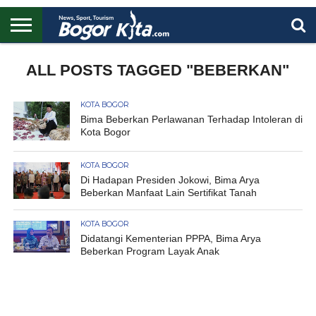
HOME
BOGOR
REGIONAL
NASIONAL
PENDIDIKAN
WISATA
OLAHRAGA
LAPORAN
PROFIL
ALL POSTS TAGGED "BEBERKAN"
UTAMA
KOTA BOGOR
Bima Beberkan Perlawanan Terhadap Intoleran di
Kota Bogor
KOTA BOGOR
Di Hadapan Presiden Jokowi, Bima Arya
Beberkan Manfaat Lain Sertifikat Tanah
KOTA BOGOR
Didatangi Kementerian PPPA, Bima Arya
Beberkan Program Layak Anak