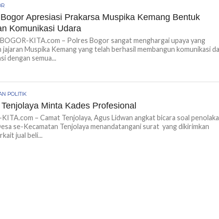
OR
 Bogor Apresiasi Prakarsa Muspika Kemang Bentuk
an Komunikasi Udara
si BOGOR-KITA.com – Polres Bogor sangat menghargai upaya yang
n jajaran Muspika Kemang yang telah berhasil membangun komunikasi d
si dengan semua...
N POLITIK
Tenjolaya Minta Kades Profesional
ITA.com – Camat Tenjolaya, Agus Lidwan angkat bicara soal penolak
esa se-Kecamatan Tenjolaya menandatangani surat yang dikirimkan
ait jual beli...