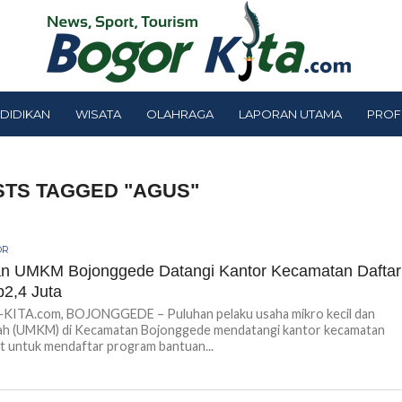
DIDIKAN
WISATA
OLAHRAGA
LAPORAN UTAMA
PROF
STS TAGGED "AGUS"
OR
n UMKM Bojonggede Datangi Kantor Kecamatan Daftar
2,4 Juta
ITA.com, BOJONGGEDE – Puluhan pelaku usaha mikro kecil dan
h (UMKM) di Kecamatan Bojonggede mendatangi kantor kecamatan
 untuk mendaftar program bantuan...