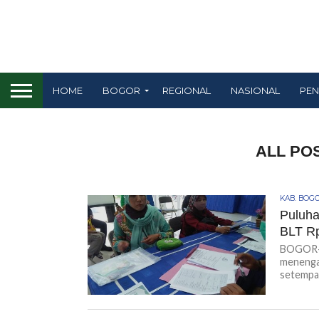
HOME
BOGOR
REGIONAL
NASIONAL
PEN
ALL PO
KAB. BOG
Puluha
BLT Rp
BOGOR-K
menenga
setempat