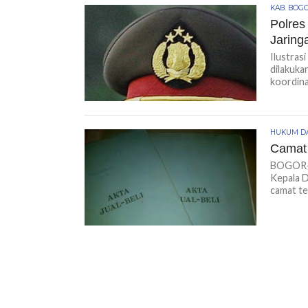
KAB. BOG
Polres
Jaring
Ilustra
dilakuka
koordina
HUKUM DA
Camat 
BOGOR-K
Kepala D
camat terk