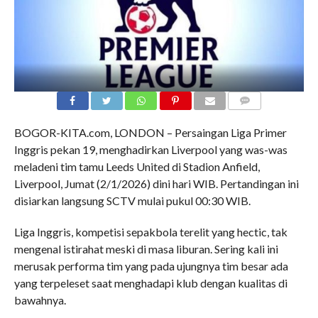
COMMENTS
BOGOR-KITA.com, LONDON – Persaingan Liga Primer
Inggris pekan 19, menghadirkan Liverpool yang was-was
meladeni tim tamu Leeds United di Stadion Anfield,
Liverpool, Jumat (2/1/2026) dini hari WIB. Pertandingan ini
disiarkan langsung SCTV mulai pukul 00:30 WIB.
Liga Inggris, kompetisi sepakbola terelit yang hectic, tak
mengenal istirahat meski di masa liburan. Sering kali ini
merusak performa tim yang pada ujungnya tim besar ada
yang terpeleset saat menghadapi klub dengan kualitas di
bawahnya.