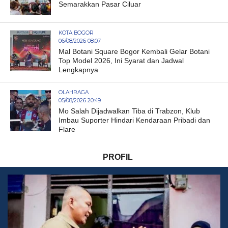
Semarakkan Pasar Ciluar
KOTA BOGOR
06/08/2026 08:07
Mal Botani Square Bogor Kembali Gelar Botani
Top Model 2026, Ini Syarat dan Jadwal
Lengkapnya
OLAHRAGA
05/08/2026 20:49
Mo Salah Dijadwalkan Tiba di Trabzon, Klub
Imbau Suporter Hindari Kendaraan Pribadi dan
Flare
PROFIL