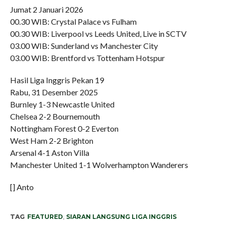
Jumat 2 Januari 2026
00.30 WIB: Crystal Palace vs Fulham
00.30 WIB: Liverpool vs Leeds United, Live in SCTV
03.00 WIB: Sunderland vs Manchester City
03.00 WIB: Brentford vs Tottenham Hotspur
Hasil Liga Inggris Pekan 19
Rabu, 31 Desember 2025
Burnley 1-3 Newcastle United
Chelsea 2-2 Bournemouth
Nottingham Forest 0-2 Everton
West Ham 2-2 Brighton
Arsenal 4-1 Aston Villa
Manchester United 1-1 Wolverhampton Wanderers
[] Anto
TAG
FEATURED
,
SIARAN LANGSUNG LIGA INGGRIS