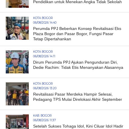
Pendidikan untuk Menekan Angka Tidak Sekolah
KOTA BOGOR
06/08/2026 14:40
Perumda PPJ Beberkan Konsep Revitalisasi Eks
Plaza Bogor dan Pasar Bogor, Fungsi Pasar
Tetap Dipertahankan
KOTA BOGOR
06/08/2026 14:11
Dirum Perumda PPJ Ajukan Pengunduran Diri,
Dedie Rachim: Tidak Etis Menanyakan Alasannya
KOTA BOGOR
06/08/2026 13:20
Revitalisasi Pasar Merdeka Hampir Selesai,
Pedagang TPS Mulai Direlokasi Akhir September
KAB. BOGOR
06/08/2026 11:37
Setelah Sukses Tohaga Idol, Kini Ciluar Idol Hadir