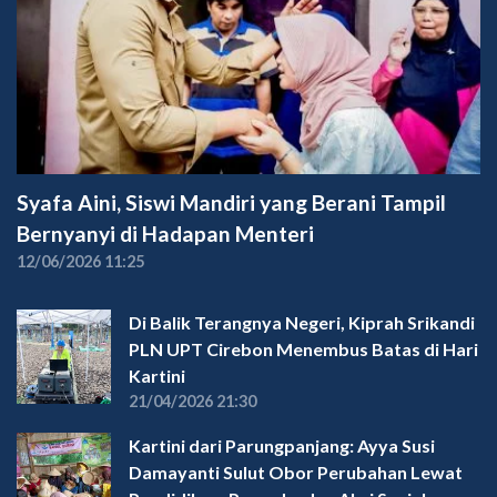
Syafa Aini, Siswi Mandiri yang Berani Tampil
Bernyanyi di Hadapan Menteri
12/06/2026 11:25
Di Balik Terangnya Negeri, Kiprah Srikandi
PLN UPT Cirebon Menembus Batas di Hari
Kartini
21/04/2026 21:30
Kartini dari Parungpanjang: Ayya Susi
Damayanti Sulut Obor Perubahan Lewat