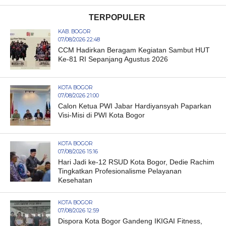
TERPOPULER
KAB. BOGOR
07/08/2026 22:48
CCM Hadirkan Beragam Kegiatan Sambut HUT
Ke-81 RI Sepanjang Agustus 2026
KOTA BOGOR
07/08/2026 21:00
Calon Ketua PWI Jabar Hardiyansyah Paparkan
Visi-Misi di PWI Kota Bogor
KOTA BOGOR
07/08/2026 15:16
Hari Jadi ke-12 RSUD Kota Bogor, Dedie Rachim
Tingkatkan Profesionalisme Pelayanan
Kesehatan
KOTA BOGOR
07/08/2026 12:59
Dispora Kota Bogor Gandeng IKIGAI Fitness,