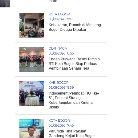
Flare
KOTA BOGOR
05/08/2026 20:01
Kebakaran, Rumah di Menteng
Bogor Diduga Dibakar
OLAHRAGA
05/08/2026 18:55
Endah Purwanti Resmi Pimpin
STI Kota Bogor, Siap Perluas
Pembinaan Senam Tera
KAB. BOGOR
05/08/2026 18:39
Indocement Peringati HUT ke-
51, Perkuat Strategi
Keberlanjutan dan Kinerja
Bisnis
KOTA BOGOR
05/08/2026 17:46
Perumda Tirta Pakuan
Gandeng Kejari Kota Bogor