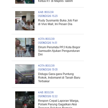
Ketua RT di Majelis Taklim
KAB. BOGOR
05/08/2026 15:23
Rudy Susmanto Buka Job Fair
di Vivo Mall, Ini Pesan Dia
KOTA BOGOR
05/08/2026 14:51
Dirum Perumda PPJ Kota Bogor
Samsudin Ajukan Pengunduran
Diri
KOTA BOGOR
05/08/2026 13:03
Diduga Gara-gara Puntung
Rokok, Indomaret di Tanah Baru
Terbakar
KAB. BOGOR
05/08/2026 12:22
Respon Cepat Laporan Warga,
Polsek Parung Gagalkan Aksi