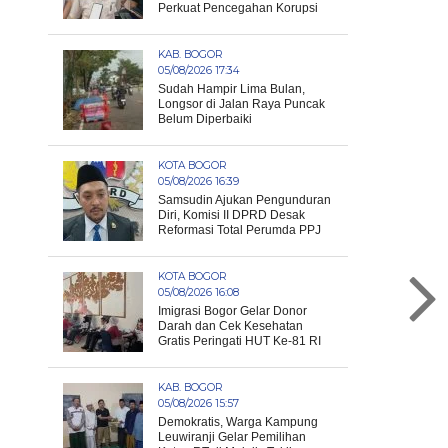
Perkuat Pencegahan Korupsi
KAB. BOGOR
05/08/2026 17:34
Sudah Hampir Lima Bulan,
Longsor di Jalan Raya Puncak
Belum Diperbaiki
KOTA BOGOR
05/08/2026 16:39
Samsudin Ajukan Pengunduran
Diri, Komisi II DPRD Desak
Reformasi Total Perumda PPJ
KOTA BOGOR
05/08/2026 16:08
Imigrasi Bogor Gelar Donor
Darah dan Cek Kesehatan
Gratis Peringati HUT Ke-81 RI
KAB. BOGOR
05/08/2026 15:57
Demokratis, Warga Kampung
Leuwiranji Gelar Pemilihan