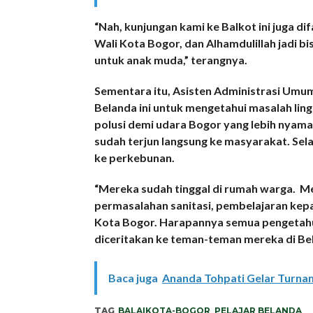
“Nah, kunjungan kami ke Balkot ini juga 
Wali Kota Bogor, dan Alhamdulillah jadi 
untuk anak muda,” terangnya.
Sementara itu, Asisten Administrasi Umum
Belanda ini untuk mengetahui masalah li
polusi demi udara Bogor yang lebih nyama
sudah terjun langsung ke masyarakat. Selai
ke perkebunan.
“Mereka sudah tinggal di rumah warga. Mel
permasalahan sanitasi, pembelajaran ke
Kota Bogor. Harapannya semua pengetahu
diceritakan ke teman-teman mereka di Be
Baca juga
Ananda Tohpati Gelar Turnam
TAG
BALAIKOTA-BOGOR
,
PELAJAR BELANDA