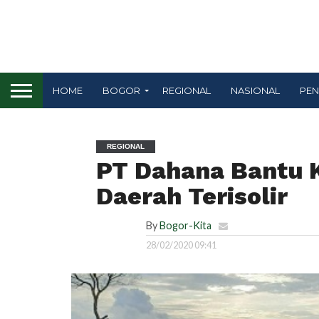
HOME
BOGOR
REGIONAL
NASIONAL
PEN
REGIONAL
PT Dahana Bantu K
Daerah Terisolir
By
Bogor-Kita
28/02/2020 09:41