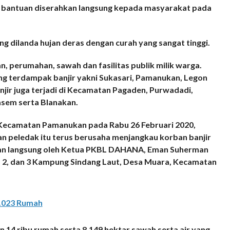
 bantuan diserahkan langsung kepada masyarakat pada
g dilanda hujan deras dengan curah yang sangat tinggi.
n, perumahan, sawah dan fasilitas publik milik warga.
g terdampak banjir yakni Sukasari, Pamanukan, Legon
ir juga terjadi di Kecamatan Pagaden, Purwadadi,
sem serta Blanakan.
Kecamatan Pamanukan pada Rabu 26 Februari 2020,
an peledak itu terus berusaha menjangkau korban banjir
lkan langsung oleh Ketua PKBL DAHANA, Eman Suherman
 2, dan 3 Kampung Sindang Laut, Desa Muara, Kecamatan
.023 Rumah
 14 ribu rumah serta 8.149 hektar sawah serta air yang