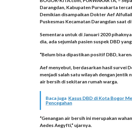
BOGOR-KITA.com, PURWAKARTA, – Sepan
Darangdan, Kabupaten Purwakarta tercat
Demikian disampaikan Dokter Aef Alfulla
Puskesmas Kecamatan Darangdan saat dite
Sementara untuk di Januari 2020 pihaknya
dia, ada sejumlah pasien suspek DBD yang
“Belum bisa dipastikan positif DBD, karen
Aef menyebut, berdasarkan hasil survei 
menjadi salah satu wilayah dengan jentik
air bersih di sekitaran rumah warga.
Baca juga
Kasus DBD di Kota Bogor Men
Pencegahan
“Genangan air bersih ini merupakan waha
Aedes Aegyfti,” ujarnya.