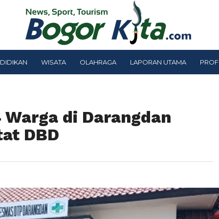
DIDIKAN
WISATA
OLAHRAGA
LAPORAN UTAMA
PROF
 Warga di Darangdan
tat DBD