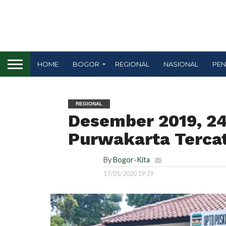
HOME
BOGOR
REGIONAL
NASIONAL
PEN
REGIONAL
Desember 2019, 24
Purwakarta Terca
By
Bogor-Kita
17/01/2020 19:19