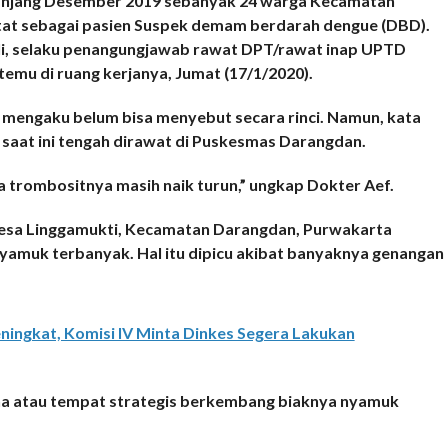
jang Desember 2019 sebanyak 24 warga Kecamatan
at sebagai pasien Suspek demam berdarah dengue (DBD).
ili, selaku penangungjawab rawat DPT/rawat inap UPTD
mu di ruang kerjanya, Jumat (17/1/2020).
 mengaku belum bisa menyebut secara rinci. Namun, kata
 saat ini tengah dirawat di Puskesmas Darangdan.
a trombositnya masih naik turun,” ungkap Dokter Aef.
Desa Linggamukti, Kecamatan Darangdan, Purwakarta
 nyamuk terbanyak. Hal itu dipicu akibat banyaknya genangan
ingkat, Komisi IV Minta Dinkes Segera Lakukan
na atau tempat strategis berkembang biaknya nyamuk