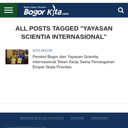
HOME
BOGOR
REGIONAL
NASIONAL
PENDIDIKAN
WISATA
OLAHRAGA
LAPORAN
PROFIL
ALL POSTS TAGGED "YAYASAN
UTAMA
SCIENTIA INTERNASIONAL"
KOTA BOGOR
Pemkot Bogor dan Yayasan Scientia
Internasional Teken Kerja Sama Penanganan
Empat Skala Prioritas
REDAKSI BOGOR-KITA.COM
SITEMAP
PEDOMAN
Copyright © 2010 Bogor-kita