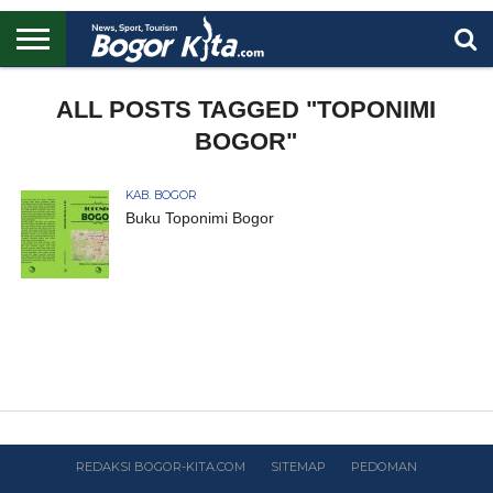
HOME
BOGOR
REGIONAL
NASIONAL
PENDIDIKAN
WISATA
OLAHRAGA
LAPORAN
PROFIL
ALL POSTS TAGGED "TOPONIMI
UTAMA
BOGOR"
KAB. BOGOR
Buku Toponimi Bogor
REDAKSI BOGOR-KITA.COM
SITEMAP
PEDOMAN