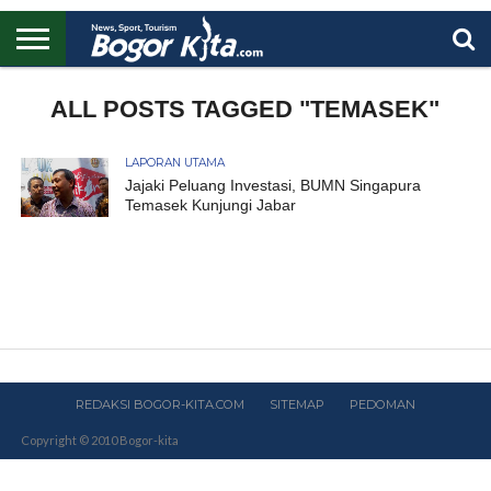
HOME
BOGOR
REGIONAL
NASIONAL
PENDIDIKAN
WISATA
OLAHRAGA
LAPORAN
PROFIL
ALL POSTS TAGGED "TEMASEK"
UTAMA
LAPORAN UTAMA
Jajaki Peluang Investasi, BUMN Singapura
Temasek Kunjungi Jabar
REDAKSI BOGOR-KITA.COM
SITEMAP
PEDOMAN
Copyright © 2010 Bogor-kita