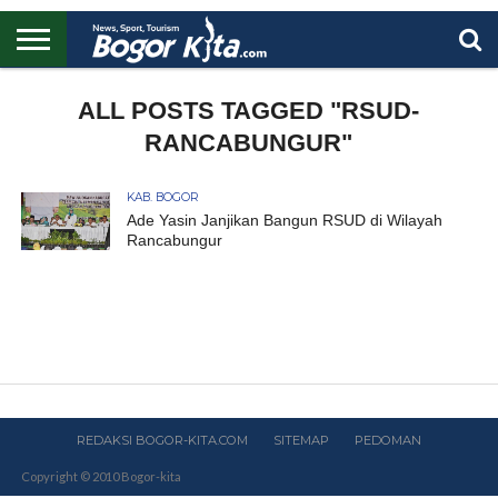
HOME
BOGOR
REGIONAL
NASIONAL
PENDIDIKAN
WISATA
OLAHRAGA
LAPORAN
PROFIL
ALL POSTS TAGGED "RSUD-
UTAMA
RANCABUNGUR"
KAB. BOGOR
Ade Yasin Janjikan Bangun RSUD di Wilayah
Rancabungur
REDAKSI BOGOR-KITA.COM
SITEMAP
PEDOMAN
Copyright © 2010 Bogor-kita