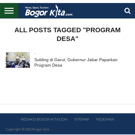
HOME
BOGOR
REGIONAL
NASIONAL
PENDIDIKAN
WISATA
OLAHRAGA
LAPORAN
PROFIL
ALL POSTS TAGGED "PROGRAM
UTAMA
DESA"
-
Subling di Garut, Gubernur Jabar Paparkan
Program Desa
REDAKSI BOGOR-KITA.COM
SITEMAP
PEDOMAN
Copyright © 2010 Bogor-kita