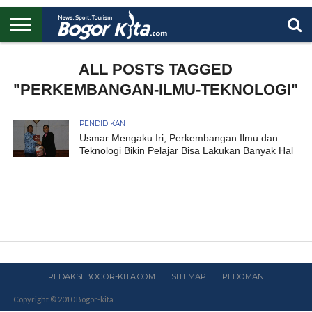
HOME
BOGOR
REGIONAL
NASIONAL
PENDIDIKAN
WISATA
OLAHRAGA
LAPORAN
PROFIL
ALL POSTS TAGGED
UTAMA
"PERKEMBANGAN-ILMU-TEKNOLOGI"
PENDIDIKAN
Usmar Mengaku Iri, Perkembangan Ilmu dan
Teknologi Bikin Pelajar Bisa Lakukan Banyak Hal
REDAKSI BOGOR-KITA.COM
SITEMAP
PEDOMAN
Copyright © 2010 Bogor-kita