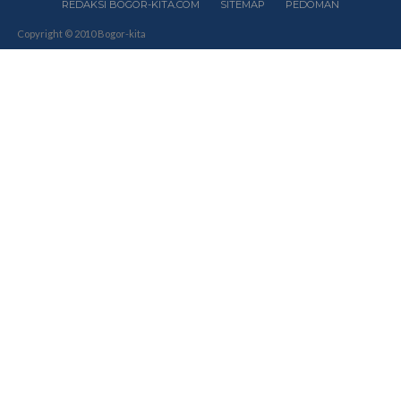
REDAKSI BOGOR-KITA.COM
SITEMAP
PEDOMAN
Copyright © 2010 Bogor-kita