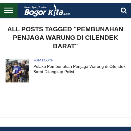
HOME
BOGOR
REGIONAL
NASIONAL
PENDIDIKAN
WISATA
OLAHRAGA
LAPORAN
PROFIL
ALL POSTS TAGGED "PEMBUNAHAN
UTAMA
PENJAGA WARUNG DI CILENDEK
BARAT"
KOTA BOGOR
Pelaku Pembunuhan Penjaga Warung di Cilendek
Barat Ditangkap Polisi