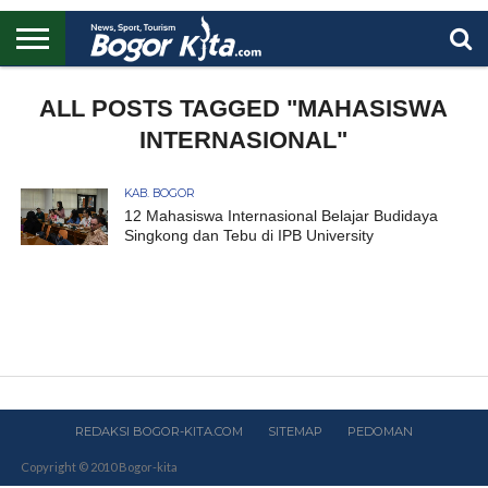
HOME
BOGOR
REGIONAL
NASIONAL
PENDIDIKAN
WISATA
OLAHRAGA
LAPORAN
PROFIL
ALL POSTS TAGGED "MAHASISWA
UTAMA
INTERNASIONAL"
KAB. BOGOR
12 Mahasiswa Internasional Belajar Budidaya
Singkong dan Tebu di IPB University
REDAKSI BOGOR-KITA.COM
SITEMAP
PEDOMAN
Copyright © 2010 Bogor-kita