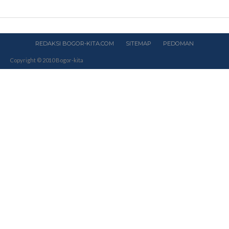
REDAKSI BOGOR-KITA.COM
SITEMAP
PEDOMAN
Copyright © 2010 Bogor-kita