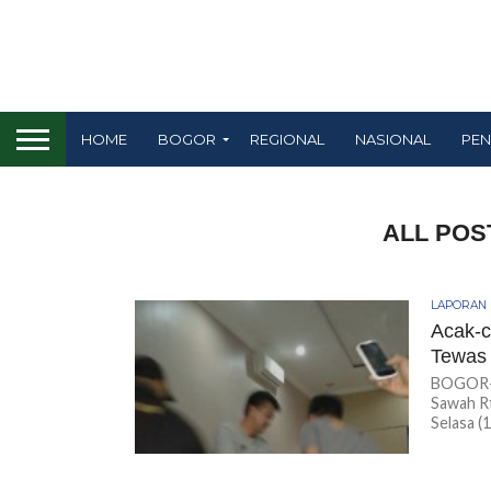
HOME
BOGOR
REGIONAL
NASIONAL
PEN
ALL POS
LAPORAN
Acak-c
Tewas
BOGOR-K
Sawah Rt
Selasa (1