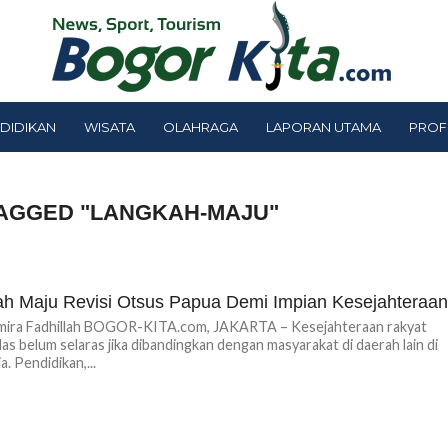
DIDIKAN
WISATA
OLAHRAGA
LAPORAN UTAMA
PROF
TAGGED "LANGKAH-MAJU"
h Maju Revisi Otsus Papua Demi Impian Kesejahteraa
lmira Fadhillah BOGOR-KITA.com, JAKARTA – Kesejahteraan rakyat
las belum selaras jika dibandingkan dengan masyarakat di daerah lain di
. Pendidikan,...