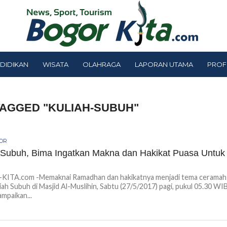
DIDIKAN
WISATA
OLAHRAGA
LAPORAN UTAMA
PROF
TAGGED "KULIAH-SUBUH"
GOR
 Subuh, Bima Ingatkan Makna dan Hakikat Puasa Untuk
h
ITA.com -Memaknai Ramadhan dan hakikatnya menjadi tema ceramah
iah Subuh di Masjid Al-Muslihin, Sabtu (27/5/2017) pagi, pukul 05.30 WI
ampaikan...