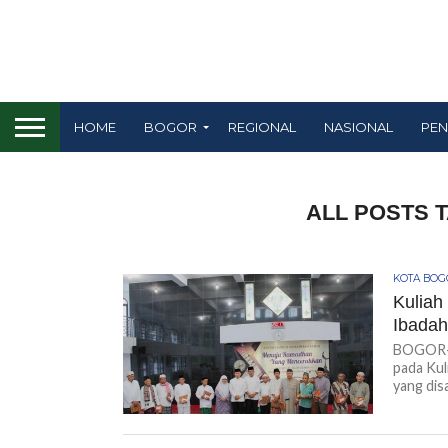
HOME
BOGOR
REGIONAL
NASIONAL
PEN
ALL POSTS 
KOTA BO
Kuliah
Ibada
BOGOR-K
pada Kul
yang dis