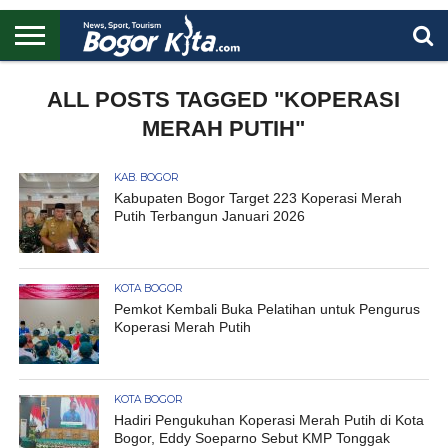
HOME
BOGOR
REGIONAL
NASIONAL
PENDIDIKAN
WISATA
OLAHRAGA
LAPORAN
PROFIL
ALL POSTS TAGGED "KOPERASI
UTAMA
MERAH PUTIH"
KAB. BOGOR
Kabupaten Bogor Target 223 Koperasi Merah
Putih Terbangun Januari 2026
KOTA BOGOR
Pemkot Kembali Buka Pelatihan untuk Pengurus
Koperasi Merah Putih
KOTA BOGOR
Hadiri Pengukuhan Koperasi Merah Putih di Kota
Bogor, Eddy Soeparno Sebut KMP Tonggak