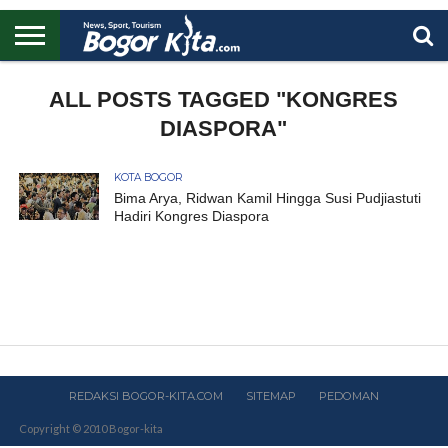
HOME
BOGOR
REGIONAL
NASIONAL
PENDIDIKAN
WISATA
OLAHRAGA
LAPORAN
PROFIL
ALL POSTS TAGGED "KONGRES
UTAMA
DIASPORA"
KOTA BOGOR
Bima Arya, Ridwan Kamil Hingga Susi Pudjiastuti
Hadiri Kongres Diaspora
REDAKSI BOGOR-KITA.COM
SITEMAP
PEDOMAN
Copyright © 2010 Bogor-kita