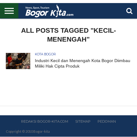
HOME
BOGOR
REGIONAL
NASIONAL
PENDIDIKAN
WISATA
OLAHRAGA
LAPORAN
PROFIL
ALL POSTS TAGGED "KECIL-
UTAMA
MENENGAH"
KOTA BOGOR
Industri Kecil dan Menengah Kota Bogor Diimbau
Miliki Hak Cipta Produk
REDAKSI BOGOR-KITA.COM
SITEMAP
PEDOMAN
Copyright © 2010 Bogor-kita