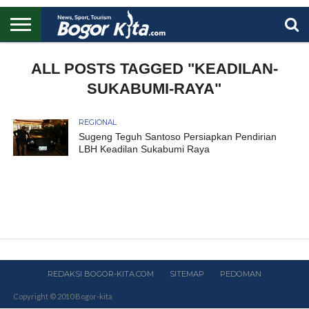
HOME
BOGOR
REGIONAL
NASIONAL
PENDIDIKAN
WISATA
OLAHRAGA
LAPORAN
PROFIL
ALL POSTS TAGGED "KEADILAN-
UTAMA
SUKABUMI-RAYA"
REGIONAL
Sugeng Teguh Santoso Persiapkan Pendirian
LBH Keadilan Sukabumi Raya
REDAKSI BOGOR-KITA.COM
SITEMAP
PEDOMAN
Copyright © 2010 Bogor-kita