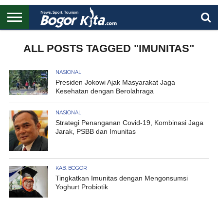
HOME
BOGOR
REGIONAL
NASIONAL
PENDIDIKAN
WISATA
OLAHRAGA
LAPORAN
PROFIL
ALL POSTS TAGGED "IMUNITAS"
UTAMA
NASIONAL
Presiden Jokowi Ajak Masyarakat Jaga
Kesehatan dengan Berolahraga
NASIONAL
Strategi Penanganan Covid-19, Kombinasi Jaga
Jarak, PSBB dan Imunitas
KAB. BOGOR
Tingkatkan Imunitas dengan Mengonsumsi
Yoghurt Probiotik