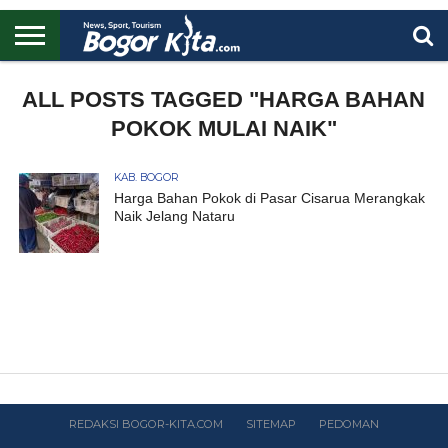
HOME
BOGOR
REGIONAL
NASIONAL
PENDIDIKAN
WISATA
OLAHRAGA
LAPORAN
PROFIL
ALL POSTS TAGGED "HARGA BAHAN
UTAMA
POKOK MULAI NAIK"
KAB. BOGOR
Harga Bahan Pokok di Pasar Cisarua Merangkak
Naik Jelang Nataru
REDAKSI BOGOR-KITA.COM
SITEMAP
PEDOMAN