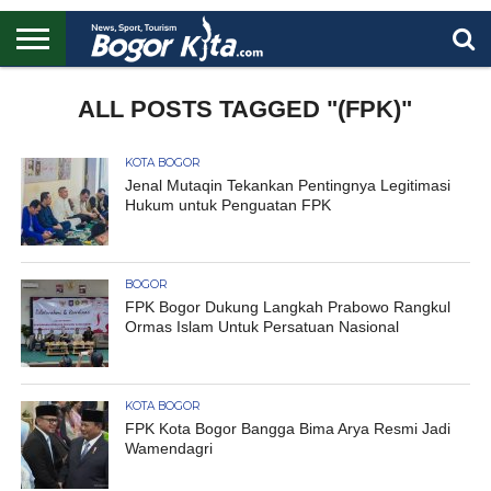
HOME
BOGOR
REGIONAL
NASIONAL
PENDIDIKAN
WISATA
OLAHRAGA
LAPORAN
PROFIL
ALL POSTS TAGGED "(FPK)"
UTAMA
KOTA BOGOR
Jenal Mutaqin Tekankan Pentingnya Legitimasi
Hukum untuk Penguatan FPK
BOGOR
FPK Bogor Dukung Langkah Prabowo Rangkul
Ormas Islam Untuk Persatuan Nasional
KOTA BOGOR
FPK Kota Bogor Bangga Bima Arya Resmi Jadi
Wamendagri