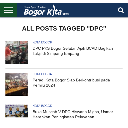
HOME
BOGOR
REGIONAL
NASIONAL
PENDIDIKAN
WISATA
OLAHRAGA
LAPORAN
PROFIL
ALL POSTS TAGGED "DPC"
UTAMA
KOTA BOGOR
DPC PKS Bogor Selatan Ajak BCAD Bagikan
Takjil di Simpang Empang
KOTA BOGOR
Peradi Kota Bogor Siap Berkontribusi pada
Pemilu 2024
KOTA BOGOR
Buka Muscab V DPC Hiswana Migas, Usmar
Harapkan Peningkatan Pelayanan