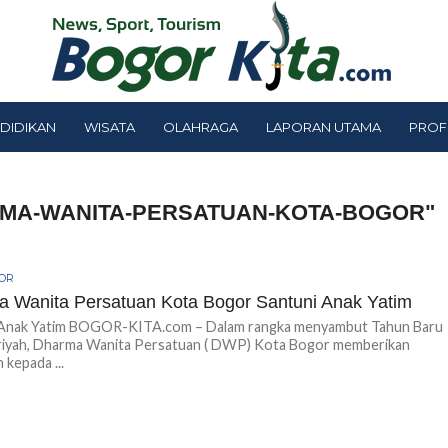
DIDIKAN
WISATA
OLAHRAGA
LAPORAN UTAMA
PROF
RMA-WANITA-PERSATUAN-KOTA-BOGOR"
GOR
 Wanita Persatuan Kota Bogor Santuni Anak Yatim
 Anak Yatim BOGOR-KITA.com – Dalam rangka menyambut Tahun Baru
jriyah, Dharma Wanita Persatuan ( DWP) Kota Bogor memberikan
 kepada ...