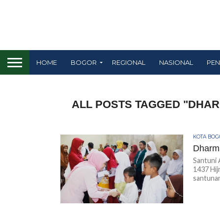
HOME
BOGOR
REGIONAL
NASIONAL
PEN
ALL POSTS TAGGED "DHA
KOTA BO
Dharma
Santuni
1437 Hi
santunan